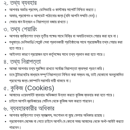
২. তথ্য ব্যবহার
আপনার অর্ডার প্রসেস, ডেলিভারি ও কাস্টমার সাপোর্ট নিশ্চিত করতে।
অফার, প্রমোশন ও আপডেট পাঠানোর জন্য (যদি আপনি সম্মতি দেন)।
সেবার মান উন্নয়ন ও নিরাপত্তা বজায় রাখতে।
৩. তথ্য শেয়ারিং
আপনার ব্যক্তিগত তথ্য তৃতীয় পক্ষের সাথে বিক্রি বা অযাচিতভাবে শেয়ার করা হবে না।
শুধুমাত্র ডেলিভারি/পেমেন্ট সেবা প্রদানকারী প্রতিষ্ঠানের সাথে প্রয়োজনীয় তথ্য শেয়ার করা
হতে পারে।
আইনগত কারণে প্রয়োজন হলে কর্তৃপক্ষের সাথে তথ্য প্রদান করা হতে পারে।
৪. তথ্য নিরাপত্তা
আমরা আপনার তথ্য সুরক্ষিত রাখতে সর্বোচ্চ নিরাপত্তা ব্যবস্থা গ্রহণ করি।
তবে ইন্টারনেটের মাধ্যমে সম্পূর্ণ নিরাপত্তা নিশ্চিত করা সম্ভব নয়, তাই যেকোনো অননুমোদিত
প্রবেশের জন্য কোম্পানি সরাসরি দায়ী থাকবে না।
৫. কুকিজ (Cookies)
আমাদের ওয়েবসাইট ব্যবহার অভিজ্ঞতা উন্নত করতে কুকিজ ব্যবহার করা হতে পারে।
চাইলে আপনি ব্রাউজারের সেটিংস থেকে কুকিজ অফ করতে পারবেন।
৬. ব্যবহারকারীর অধিকার
আপনার ব্যক্তিগত তথ্য অ্যাক্সেস, সংশোধন বা মুছে ফেলার অধিকার রয়েছে।
প্রমোশনাল মেসেজ না পেতে চাইলে আপনি যে কোনো সময় আমাদের থেকে অপ্ট-আউট করতে
পারবেন।