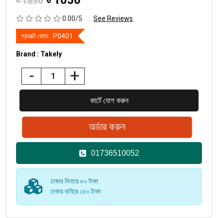
৳
1050
৳ 1850
0.00/5
See Reviews
প্রডাক্ট কোড :
P0401
Brand : Takely
-
+
01736510052
ঢাকার ভিতরে ৮০ টাকা
ঢাকার বাহিরে ১৫০ টাকা