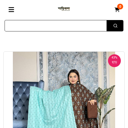
0
43%
ছাড়