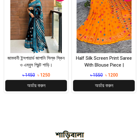
জামদানী ইন্সপায়ার্ড জাপানি সিল্ক স্কিন
Half Silk Screen Print Saree
ও এম্বুস প্রিন্ট শাড়ি।
With Blouse Piece |
৳ 1450
৳ 1250
৳ 1550
৳ 1200
অর্ডার করুন
অর্ডার করুন