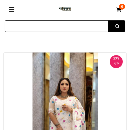
0
23%
ছাড়