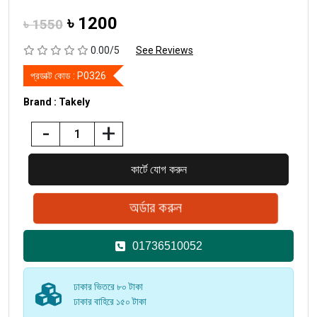
৳
1200
৳ 1550
0.00/5
See Reviews
প্রডাক্ট কোড :
P0326
Brand : Takely
-
+
01736510052
ঢাকার ভিতরে ৮০ টাকা
ঢাকার বাহিরে ১৫০ টাকা