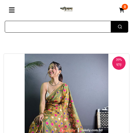
0
39%
ছাড়